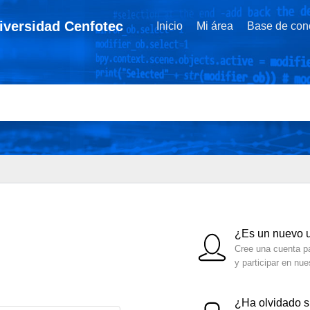
niversidad Cenfotec
Inicio
Mi área
Base de con
¿Es un nuevo 
Cree una cuenta pa
y participar en nu
¿Ha olvidado 