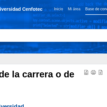
niversidad Cenfotec
Inicio
Mi área
Base de con
e la carrera o de
iversidad