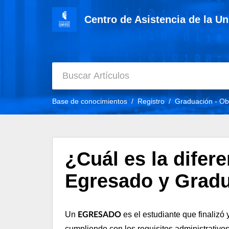
Centro de Asistencia de la U
Base de conocimientos
Registro
Graduación - Ob
¿Cuál es la difere
Egresado y Grad
Un
es el estudiante que finalizó
EGRESADO
cumpliendo con los requisitos administrativo