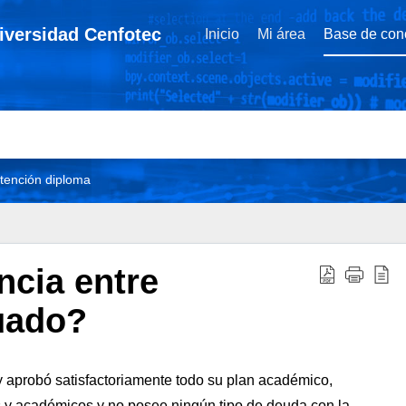
niversidad Cenfotec
Inicio
Mi área
Base de con
tención diploma
ncia entre
uado?
 y aprobó satisfactoriamente todo su plan académico,
s y académicos y no posee ningún tipo de deuda con la