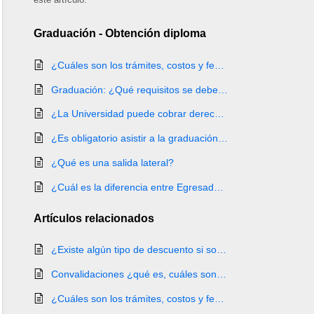
Graduación - Obtención diploma
¿Cuáles son los trámites, costos y fechas de graduación?
Graduación: ¿Qué requisitos se deben cumplir para solicitar el estudio de graduación?
¿La Universidad puede cobrar derecho de graduación?
¿Es obligatorio asistir a la graduación para obtener el título universitario?
¿Qué es una salida lateral?
¿Cuál es la diferencia entre Egresado y Graduado?
Artículos
relacionados
¿Existe algún tipo de descuento si soy Graduado de UCENFOTEC?
Convalidaciones ¿qué es, cuáles son los requisitos y cómo la solicito?
¿Cuáles son los trámites, costos y fechas de graduación?